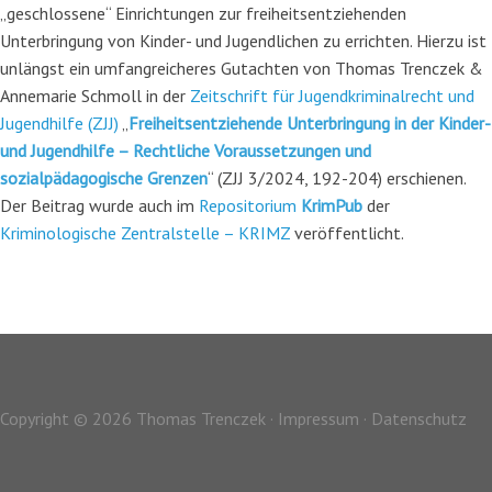
„geschlossene“ Einrichtungen zur freiheitsentziehenden
Unterbringung von Kinder- und Jugendlichen zu errichten. Hierzu ist
unlängst ein umfangreicheres Gutachten von Thomas Trenczek &
Annemarie Schmoll in der
Zeitschrift für Jugendkriminalrecht und
Jugendhilfe (ZJJ)
„
Freiheitsentziehende Unterbringung in der Kinder-
und Jugendhilfe – Rechtliche Voraussetzungen und
sozialpädagogische Grenzen
“ (ZJJ 3/2024, 192-204) erschienen.
Der Beitrag wurde auch im
Repositorium
KrimPub
der
Kriminologische Zentralstelle – KRIMZ
veröffentlicht.
Copyright © 2026 Thomas Trenczek ·
Impressum
·
Datenschutz