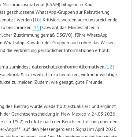
Missbrauchsmaterial (CSAM) billigend in Kauf
ss geschlossene WhatsApp-Gruppen zur Rekrutierung
genutzt werden.
[10]
Kritisiert werden auch unzureichende
 zu beschränken.
[11]
Obwohl das Mindestalter in
lterlicher Zustimmung gemäß DSGVO), führe WhatsApp
nen WhatsApp-Kanäle oder Gruppen auch ohne das Wissen
und die Verbreitung persönlicher Informationen erhöht.
reema zumindest
datenschutzkonforme Alternativen
.
[12]
 Facebook & Co) weiterhin zu benutzen, vielmehr wichtige
ukte zu meiden. Zudem, wie gesagt, gute Freunde
ung des Beitrag wurde wiederholt aktualisiert und ergänzt,
ch der Gerichtsentscheidung in New Mexico v. 24.03.2026 .
e (s.u. PS 2) erfolgte nach der Berichterstattung über den
er-Angriff“ auf den Messengerdienst Signal im April 2026.
n vielen Internet- und App-Nutzer:inne.n nicht beachtete