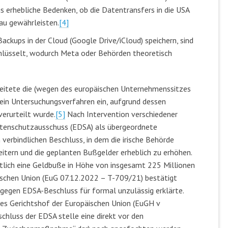
gs erhebliche Bedenken, ob die Datentransfers in die USA
au gewährleisten.
[4]
ckups in der Cloud (Google Drive/iCloud) speichern, sind
hlüsselt, wodurch Meta oder Behörden theoretisch
eitete die (wegen des europäischen Unternehmenssitzes
ein Untersuchungsverfahren ein, aufgrund dessen
erurteilt wurde.
[5]
Nach Intervention verschiedener
atenschutzausschuss (EDSA) als übergeordnete
verbindlichen Beschluss, in dem die irische Behörde
itern und die geplanten Bußgelder erheblich zu erhöhen.
tlich eine Geldbuße in Höhe von insgesamt 225 Millionen
ischen Union (EuG 07.12.2022 – T-709/21) bestätigt
 gegen EDSA-Beschluss für formal unzulässig erklärte.
des Gerichtshof der Europäischen Union (EuGH v
hluss der EDSA stelle eine direkt vor den