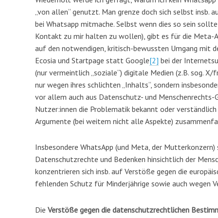
„von allen“ genutzt. Man grenze doch sich selbst insb
bei Whatsapp mitmache. Selbst wenn dies so sein sollt
Kontakt zu mir halten zu wollen), gibt es für die Meta-
auf den notwendigen, kritisch-bewussten Umgang mit de
Ecosia und Startpage statt Google
[2]
bei der Internetsu
(nur vermeintlich „soziale“) digitale Medien (z.B. sog. X
nur wegen ihres schlichten „Inhalts“, sondern insbeso
vor allem auch aus Datenschutz- und Menschenrechts-Gr
Nutzer:innen die Problematik bekannt oder verständlich i
Argumente (bei weitem nicht alle Aspekte) zusammenfa
Insbesondere WhatsApp (und Meta, der Mutterkonzern) 
Datenschutzrechte und Bedenken hinsichtlich der Mensch
konzentrieren sich insb. auf Verstöße gegen die europä
fehlenden Schutz für Minderjährige sowie auch wegen 
Die
Verstöße gegen die datenschutzrechtlichen Besti