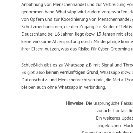
Anbahnung von Menschenhandel und zur Verbreitung von 
genommen habe. WhatsApp wird zudem vorgeworfen, da
von Opfern und zur Koordinierung von Menschenhandel 
Schutzmechanismen, die den Zugang für Kinder effektiv
Deutschland bei 16 Jahren liegt (bzw. 13 Jahren mit e
keine wirksame Altersprüfung durch. Minderjährige kön
ihrer Eltern nutzen, was das Risiko für Cyber-Grooming 
Schließlich gibt es zu Whatsapp z.B. mit Signal und Th
Es gibt also
keinen vernünftigen Grund
, Whatsapp (bzw.
Datenschutz- und Menschenrechtsgründe, die Meta-Prod
bleiben auch ohne Whatsapp in Verbindung.
Hinweise
: Die ursprüngliche Fass
zunächst anlässli
Ein weiteres Updat
angeblichen „Hack
Ergänzt wurde auch der vo