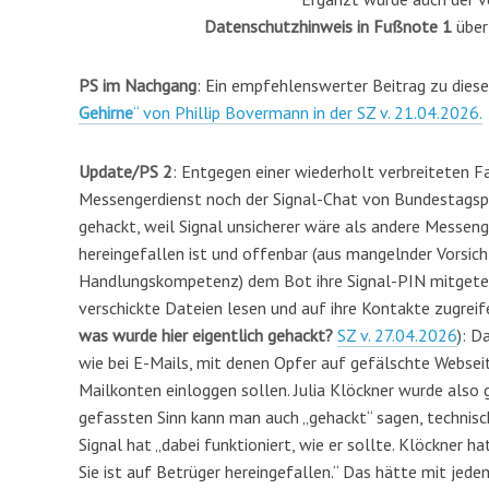
Datenschutzhinweis in Fußnote 1
über
PS im Nachgang
: Ein empfehlenswerter Beitrag zu die
Gehirne
“ von Phillip Bovermann in der SZ v. 21.04.2026.
Update/PS 2
: Entgegen einer wiederholt verbreiteten F
Messengerdienst noch der Signal-Chat von Bundestagspräs
gehackt, weil Signal unsicherer wäre als andere Messeng
hereingefallen ist und offenbar (aus mangelnder Vorsic
Handlungskompetenz) dem Bot ihre Signal-PIN mitgeteilt
verschickte Dateien lesen und auf ihre Kontakte zugreif
was wurde hier eigentlich gehackt?
SZ v. 27.04.2026
):
Da
wie bei E-Mails, mit denen Opfer auf gefälschte Webseite
Mailkonten einloggen sollen. Julia Klöckner wurde also
gefassten Sinn kann man auch „gehackt“ sagen, technisc
Signal hat „dabei funktioniert, wie er sollte. Klöckner h
Sie ist auf Betrüger hereingefallen.“ Das hätte mit je