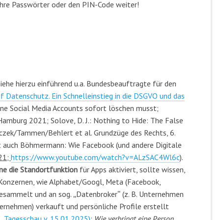
) Ihre Passwörter oder den PIN-Code weiter!
iehe hierzu einführend u.a. Bundesbeauftragte für den
f Datenschutz. Ein Schnelleinstieg in die DSGVO und das
eine Social Media Accounts sofort löschen musst;
mburg 2021; Solove, D. J.: Nothing to Hide: The False
nczek/Tammen/Behlert et al. Grundzüge des Rechts, 6.
 ist auch Böhmermann: Wie Facebook (und andere Digitale
21;
https://www.youtube.com/watch?v=ALzSAC4Wl6c
)
.
e die Standortfunktion
für Apps aktiviert, sollte wissen,
-Konzernen, wie Alphabet/Googl, Meta (Facebook,
gesammelt und an sog.
„
Datenbroker
“
(z. B. Unternehmen
ernehmen) verkauft und persönliche Profile erstellt
 Tagesschau v. 15.01.2025)
:
Wie verbringt eine Person