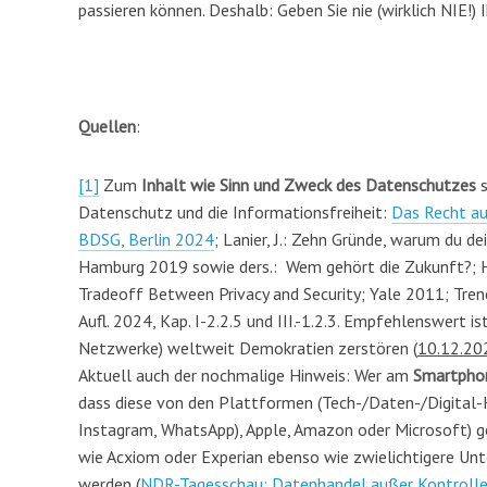
passieren können. Deshalb: Geben Sie nie (wirklich NIE!
Quellen
:
[1]
Zum
Inhalt wie Sinn und Zweck des Datenschutzes
s
Datenschutz und die Informationsfreiheit:
Das Recht au
BDSG, Berlin 2024
; Lanier, J.: Zehn Gründe, warum du d
Hamburg 2019 sowie ders.: Wem gehört die Zukunft?; Ha
Tradeoff Between Privacy and Security; Yale 2011; Tre
Aufl. 2024, Kap. I-2.2.5 und III.-1.2.3. Empfehlenswert
Netzwerke) weltweit Demokratien zerstören (
10.12.20
Aktuell auch der nochmalige Hinweis: Wer am
Smartphon
dass diese von den Plattformen (Tech-/Daten-/Digital
Instagram, WhatsApp), Apple, Amazon oder Microsoft) 
wie Acxiom oder Experian ebenso wie zwielichtigere Unt
werden (
NDR-Tagesschau: Datenhandel außer Kontrolle,