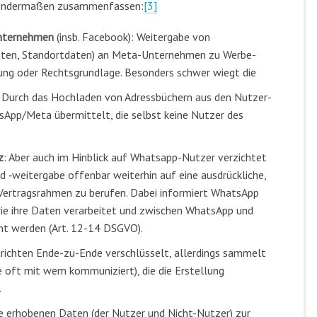
lgendermaßen zusammenfassen:
[3]
Unternehmen
(insb. Facebook): Weitergabe von
aten, Standortdaten) an Meta-Unternehmen zu Werbe-
gung oder Rechtsgrundlage. Besonders schwer wiegt die
Durch das Hochladen von Adressbüchern aus den Nutzer-
pp/Meta übermittelt, die selbst keine Nutzer des
z
: Aber auch im Hinblick auf Whatsapp-Nutzer verzichtet
 ‑weitergabe offenbar weiterhin auf eine ausdrückliche,
n Vertragsrahmen zu berufen. Dabei informiert WhatsApp
 wie ihre Daten verarbeitet und zwischen WhatsApp und
t werden (Art. 12-14 DSGVO).
chrichten Ende-zu-Ende verschlüsselt, allerdings sammelt
oft mit wem kommuniziert), die die Erstellung
.
e erhobenen Daten (der Nutzer und Nicht-Nutzer) zur