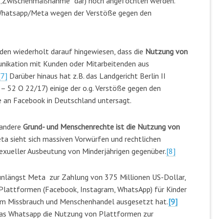
e „Zwischenmaßnahme“ dar) noch angefochten werden.
en Whatsapp/Meta wegen der Verstöße gegen den
en wiederholt darauf hingewiesen, dass die
Nutzung von
ikation mit Kunden oder Mitarbeitenden aus
[7]
Darüber hinaus hat z.B. das Landgericht Berlin II
– 52 O 22/17) einige der o.g. Verstöße gegen den
e an Facebook in Deutschland untersagt.
 andere
Grund- und Menschenrechte ist die Nutzung von
eta sieht sich massiven Vorwürfen und rechtlichen
xueller Ausbeutung von Minderjährigen gegenüber.
[8]
unlängst Meta zur Zahlung von 375 Millionen US-Dollar,
 Plattformen (Facebook, Instagram, WhatsApp) für Kinder
lem Missbrauch und Menschenhandel ausgesetzt hat.
[9]
 das Whatsapp die Nutzung von Plattformen zur