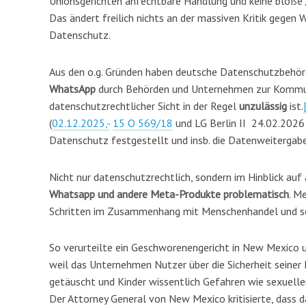
Unionsgerichten anfechtbare Handlung und keine bloß
Das ändert freilich nichts an der massiven Kritik geg
Datenschutz.
Aus den o.g. Gründen haben deutsche Datenschutzbehörd
WhatsApp
durch Behörden und Unternehmen zur Kommun
datenschutzrechtlicher Sicht in der Regel
unzulässig
ist.
(
02.12.2025,-
15 O 569/18
und LG Berlin II 24.02.2026 
Datenschutz festgestellt und insb. die Datenweitergab
Nicht nur datenschutzrechtlich, sondern im Hinblick auf
Whatsapp und andere Meta-Produkte problematisch
. M
Schritten im Zusammenhang mit Menschenhandel und se
So verurteilte ein Geschworenengericht in New Mexico 
weil das Unternehmen Nutzer über die Sicherheit seiner
getäuscht und Kinder wissentlich Gefahren wie sexuel
Der Attorney General von New Mexico kritisierte, dass