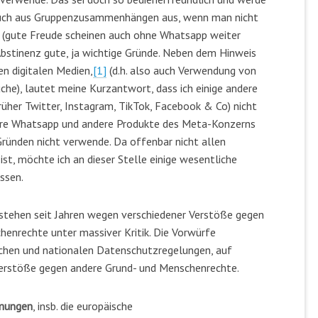
. auch aus Gruppenzusammenhängen aus, wenn man nicht
e (gute Freude scheinen auch ohne Whatsapp weiter
Abstinenz gute, ja wichtige Gründe. Neben dem Hinweis
n digitalen Medien,
[1]
(d.h. also auch Verwendung von
che), lautet meine Kurzantwort, dass ich einige andere
/früher Twitter, Instagram, TikTok, Facebook & Co) nicht
ndere Whatsapp und andere Produkte des Meta-Konzerns
ünden nicht verwende. Da offenbar nicht allen
st, möchte ich an dieser Stelle einige wesentliche
ssen.
stehen seit Jahren wegen verschiedener Verstöße gegen
enrechte unter massiver Kritik. Die Vorwürfe
ischen und nationalen Datenschutzregelungen, auf
Verstöße gegen andere Grund- und Menschenrechte.
mmungen
, insb. die europäische