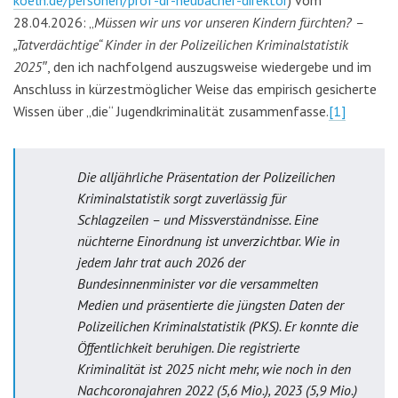
koeln.de/personen/prof-dr-neubacher-direktor
) vom
28.04.2026: „
Müssen wir uns vor unseren Kindern fürchten? –
„Tatverdächtige“ Kinder in der Polizeilichen Kriminalstatistik
2025″
, den ich nachfolgend auszugsweise wiedergebe und im
Anschluss in kürzestmöglicher Weise das empirisch gesicherte
Wissen über „die“ Jugendkriminalität zusammenfasse.
[1]
Die alljährliche Präsentation der Polizeilichen
Kriminalstatistik sorgt zuverlässig für
Schlagzeilen – und Missverständnisse. Eine
nüchterne Einordnung ist unverzichtbar. Wie in
jedem Jahr trat auch 2026 der
Bundesinnenminister vor die versammelten
Medien und präsentierte die jüngsten Daten der
Polizeilichen Kriminalstatistik (PKS). Er konnte die
Öffentlichkeit beruhigen. Die registrierte
Kriminalität ist 2025 nicht mehr, wie noch in den
Nachcoronajahren 2022 (5,6 Mio.), 2023 (5,9 Mio.)