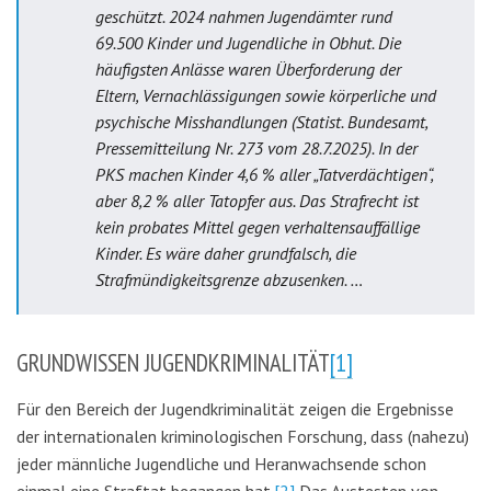
geschützt. 2024 nahmen Jugendämter rund
69.500 Kinder und Jugendliche in Obhut. Die
häufigsten Anlässe waren Überforderung der
Eltern, Vernachlässigungen sowie körperliche und
psychische Misshandlungen (Statist. Bundesamt,
Pressemitteilung Nr. 273 vom 28.7.2025). In der
PKS machen Kinder 4,6 % aller „Tatverdächtigen“,
aber 8,2 % aller Tatopfer aus. Das Strafrecht ist
kein probates Mittel gegen verhaltensauffällige
Kinder. Es wäre daher grundfalsch, die
Strafmündigkeitsgrenze abzusenken. …
GRUNDWISSEN JUGENDKRIMINALITÄT
[1]
Für den Bereich der Jugendkriminalität zeigen die Ergebnisse
der internationalen kriminologischen Forschung, dass (nahezu)
jeder männliche Jugendliche und Heranwachsende schon
einmal eine Straftat begangen hat.
[2]
Das Austesten von