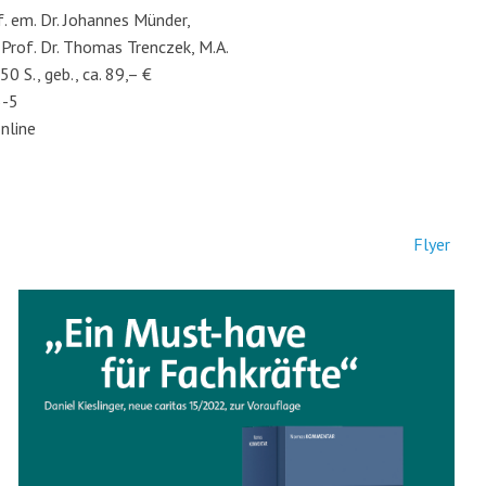
 em. Dr. Johannes Münder,
rof. Dr. Thomas Trenczek, M.A.
50 S., geb., ca. 89,– €
5-5
online
Flyer