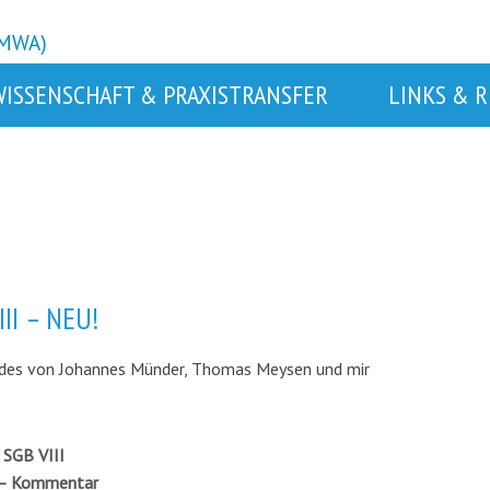
BMWA)
WISSENSCHAFT & PRAXISTRANSFER
LINKS & 
I – NEU!
age des von Johannes Münder, Thomas Meysen und mir
 SGB VIII
e – Kommentar