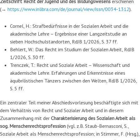
Zeitschrift Recht der Jugend und des Bildungswesens
erschienen
(→
https://www.inlibra.com/de/journal/view/issn/0034-1312
).
Cornel, H.: Strafbedürfnisse in der Sozialen Arbeit und die
akademische Lehre – Ergebnisse einer Langzeitstudie an
sieben Hochschulstandorten, RdJB 1/2026, S. 37 ff.
Behlert, W.: Das Recht im Studium der Sozialen Arbeit, RdJB
1/2026, S. 30 ff.
Trenczek, T.: Recht und Soziale Arbeit – Wissenschaft und
akademische Lehre. Erfahrungen und Erkenntnisse eines
äquibrilistischen Tänzers zwischen den Welten, RdJB 1/2026,
S. 5 ff.
Ein zentraler Teil meiner Abschiedsvorlesung beschäftigte sich mit
dem Verhältnis von Recht und Sozialer Arbeit und in diesem
Zusammenhang mit der
Charakterisierung des Sozialen Arbeit als
sog. Menschenrechtsprofession
(vgl. z.B. Staub-Bernasconi, S.,
Soziale Arbeit als Menschenrechtsprofession; in Stimmer, F. (Hrsg.),