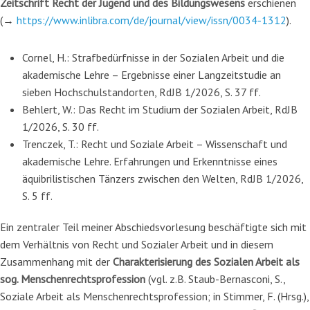
Zeitschrift Recht der Jugend und des Bildungswesens
erschienen
(→
https://www.inlibra.com/de/journal/view/issn/0034-1312
).
Cornel, H.: Strafbedürfnisse in der Sozialen Arbeit und die
akademische Lehre – Ergebnisse einer Langzeitstudie an
sieben Hochschulstandorten, RdJB 1/2026, S. 37 ff.
Behlert, W.: Das Recht im Studium der Sozialen Arbeit, RdJB
1/2026, S. 30 ff.
Trenczek, T.: Recht und Soziale Arbeit – Wissenschaft und
akademische Lehre. Erfahrungen und Erkenntnisse eines
äquibrilistischen Tänzers zwischen den Welten, RdJB 1/2026,
S. 5 ff.
Ein zentraler Teil meiner Abschiedsvorlesung beschäftigte sich mit
dem Verhältnis von Recht und Sozialer Arbeit und in diesem
Zusammenhang mit der
Charakterisierung des Sozialen Arbeit als
sog. Menschenrechtsprofession
(vgl. z.B. Staub-Bernasconi, S.,
Soziale Arbeit als Menschenrechtsprofession; in Stimmer, F. (Hrsg.),