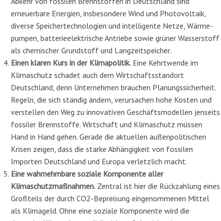
Abkehr von fossilen Brennstoffen
in Deutschland sind
erneuerbare Energien, insbeson­dere Wind und Photovoltaik,
diverse Speichertechnologien und intelligente Netze, Wärme­
pumpen, batterieelektrische Antriebe sowie grüner Wasserstoff
als chemischer Grundstoff und Langzeitspeicher.
Einen klaren Kurs in der Klimapolitik.
Eine Kehrtwende im
Klimaschutz schadet auch dem Wirtschaftsstandort
Deutschland, denn Unternehmen brauchen Planungssicherheit.
Regeln, die sich ständig ändern, verursachen hohe Kosten und
verstellen den Weg zu inno­vativen Geschäftsmodellen jenseits
fossiler Brennstoffe. Wirtschaft und Klimaschutz müs­sen
Hand in Hand gehen.
Gerade
die aktuellen außenpolitischen
Krisen
zeigen
, dass die starke Abhängigkeit von fossilen
Importen Deutschland und Europa
verletzlich
macht
.
Eine wahrnehmbare soziale Komponente aller
Klimaschutzmaßnahmen.
Zentral ist hier die Rückzahlung eines
Großteils der durch CO
2
-Bepreisung eingenommenen Mittel
als Klimageld. Ohne eine soziale Komponente wird die