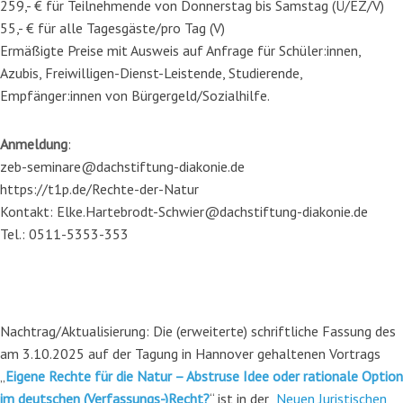
259,- € für Teilnehmende von Donnerstag bis Samstag (Ü/EZ/V)
55,- € für alle Tagesgäste/pro Tag (V)
Ermäßigte Preise mit Ausweis auf Anfrage für Schüler:innen,
Azubis, Freiwilligen-Dienst-Leistende, Studierende,
Empfänger:innen von Bürgergeld/Sozialhilfe.
Anmeldung
:
zeb-seminare@dachstiftung-diakonie.de
https://t1p.de/Rechte-der-Natur
Kontakt: Elke.Hartebrodt-Schwier@dachstiftung-diakonie.de
Tel.: 0511-5353-353
Nachtrag/Aktualisierung: Die (erweiterte) schriftliche Fassung des
am 3.10.2025 auf der Tagung in Hannover gehaltenen Vortrags
„
Eigene Rechte für die Natur – Abstruse Idee oder rationale Option
im deutschen (Verfassungs-)Recht?
“ ist in der
Neuen Juristischen