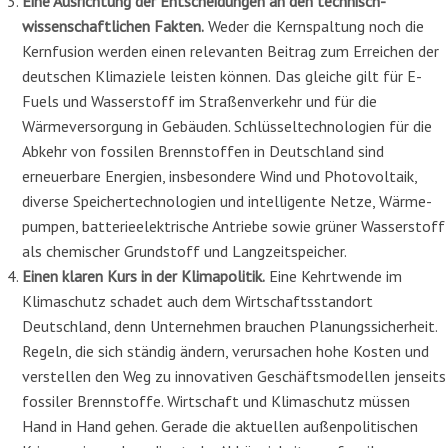
Eine Ausrichtung der Entscheidungen an den technisch-
wissenschaftlichen Fakten.
Weder die Kernspaltung noch die
Kernfusion werden einen relevanten Beitrag zum Errei­chen der
deutschen Klimaziele leisten können.
Das gleiche gilt für E-
Fuels und Wasserstoff im Straßenverkehr und für die
Wärmeversorgung in Gebäuden. Schlüsseltechnologien für die
Abkehr von fossilen Brennstoffen
in Deutschland sind
erneuerbare Energien, insbeson­dere Wind und Photovoltaik,
diverse Speichertechnologien und intelligente Netze, Wärme­
pumpen, batterieelektrische Antriebe sowie grüner Wasserstoff
als chemischer Grundstoff und Langzeitspeicher.
Einen klaren Kurs in der Klimapolitik.
Eine Kehrtwende im
Klimaschutz schadet auch dem Wirtschaftsstandort
Deutschland, denn Unternehmen brauchen Planungssicherheit.
Regeln, die sich ständig ändern, verursachen hohe Kosten und
verstellen den Weg zu inno­vativen Geschäftsmodellen jenseits
fossiler Brennstoffe. Wirtschaft und Klimaschutz müs­sen
Hand in Hand gehen.
Gerade
die aktuellen außenpolitischen