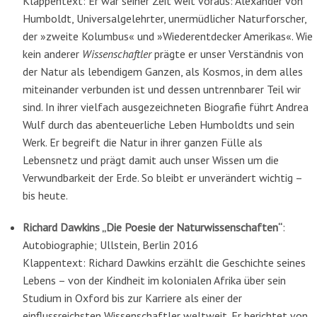
Klappentext: Er war seiner Zeit weit voraus: Alexander von
Humboldt, Universalgelehrter, unermüdlicher Naturforscher,
der »zweite Kolumbus« und »Wiederentdecker Amerikas«. Wie
kein anderer
Wissenschaftler
prägte er unser Verständnis von
der Natur als lebendigem Ganzen, als Kosmos, in dem alles
miteinander verbunden ist und dessen untrennbarer Teil wir
sind. In ihrer vielfach ausgezeichneten Biografie führt Andrea
Wulf durch das abenteuerliche Leben Humboldts und sein
Werk. Er begreift die Natur in ihrer ganzen Fülle als
Lebensnetz und prägt damit auch unser Wissen um die
Verwundbarkeit der Erde. So bleibt er unverändert wichtig –
bis heute.
Richard Dawkins „
Die Poesie der Naturwissenschaften“
:
Autobiographie; Ullstein, Berlin 2016
Klappentext: Richard Dawkins erzählt die Geschichte seines
Lebens – von der Kindheit im kolonialen Afrika über sein
Studium in Oxford bis zur Karriere als einer der
einflussreichsten Wissenschaftler weltweit. Er berichtet von