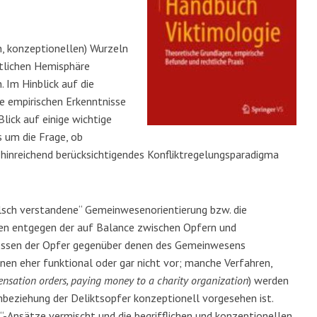
en, konzeptionellen) Wurzeln
stlichen Hemisphäre
. Im Hinblick auf die
e empirischen Erkenntnisse
lick auf einige wichtige
s um die Frage, ob
n hinreichend berücksichtigendes Konfliktregelungsparadigma
falsch verstandene“ Gemeinwesenorientierung bzw. die
enen entgegen der auf Balance zwischen Opfern und
ressen der Opfer gegenüber denen des Gemeinwesens
nen eher funktional
oder gar nicht vor; manche Verfahren,
nsation orders, paying money to a charity organization
) werden
inbeziehung der Deliktsopfer konzeptionell vorgesehen ist.
e“-Ansätze vermischt und die begrifflichen und konzeptionellen