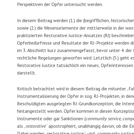
Perspektiven der Opfer untersucht werden.
In diesem Beitrag werden (1.) die (begrifflichen, historisch
sowie (2.) die Wesenselemente der mittlerweile in der we
praktizierten Restorative Justice-Ansatzes (RJ) beschrieben
Opferbedürfnisse und Resultate der RJ-Projekte werden di
im 3. Abschnitt kurz zusammengefasst, bevor unter 4. der B
rechtliche Regelungen geworfen wird. Letztlich (5.) geht e
Restorative Justice tatsächlich ein neues, Opferinteresse
darstellt.
Kritisch betrachtet wird in diesem Beitrag die mitunter „
Instrumentalisierung der Opfer in sog. RJ-Projekten, in d
Beschuldigten ausgelegten RJ-Grundkonzeption, die Inte
hintangestellt werden. Opfer kommen in diesen Konzeptio
Instrumente oder gar Sanktionen (
community service, compe
als „
restorative
“ apostrophiert, unabhängig davon, ob die E
Dabei werden „restorative justice“- und „community justic