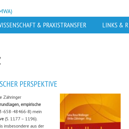
BMWA)
WISSENSCHAFT & PRAXISTRANSFER
LINKS & 
Z
ISCHER PERSPEKTIVE
e Zähringer
undlagen, empirische
3-658-48466-8) mein
ive
(S. 1177 – 1196).
s insbesondere aus der