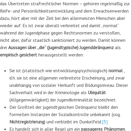
das Übertreten strafrechtlicher Normen – gehören regelmäßig zur
Reife- und Persönlichkeitsentwicklung und dem Erwachsenwerden
dazu, hört aber mit der Zeit bei den allermeisten Menschen aber
wieder auf. Es ist zwar überall verbreitet und damit „normal“
während der Jugendphase gegen Rechtsnormen zu verstoßen,
nicht aber, dafür staatlich sanktioniert zu werden. Damit können
drei
Aussagen über „die“ (jugendtypische) Jugenddelinquenz
als
empirisch gesichert
herausgestellt werden:
Sie ist (statistisch wie entwicklungspsychologisch)
normal
,
d.h. sie ist eine allgemein verbreitete Erscheinung, und zwar
unabhängig von sozialer Herkunft und Bildungsniveau. Dieser
Sachverhalt wird in der Kriminologie als
Ubiquität
(Allgegenwärtigkeit) der Jugendkriminalität bezeichnet.
Der Großteil der jugendtypischen Delinquenz bleibt den
formellen Instanzen der Sozialkontrolle unbekannt (sog.
Nichtregistrierung
) und verbleibt im Dunkelfeld.
[3]
Es handelt sich in aller Regel um ein
passageres Phänomen
,