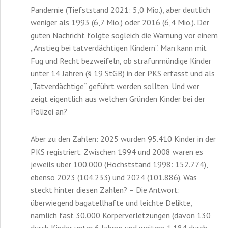
Pandemie (Tiefststand 2021: 5,0 Mio.), aber deutlich
weniger als 1993 (6,7 Mio.) oder 2016 (6,4 Mio.). Der
guten Nachricht folgte sogleich die Warnung vor einem
„Anstieg bei tatverdächtigen Kindern“. Man kann mit
Fug und Recht bezweifeln, ob strafunmündige Kinder
unter 14 Jahren (§ 19 StGB) in der PKS erfasst und als
„Tatverdächtige“ geführt werden sollten. Und wer
zeigt eigentlich aus welchen Gründen Kinder bei der
Polizei an?
Aber zu den Zahlen: 2025 wurden 95.410 Kinder in der
PKS registriert. Zwischen 1994 und 2008 waren es
jeweils über 100.000 (Höchststand 1998: 152.774),
ebenso 2023 (104.233) und 2024 (101.886). Was
steckt hinter diesen Zahlen? – Die Antwort:
überwiegend bagatellhafte und leichte Delikte,
nämlich fast 30.000 Körperverletzungen (davon 130
durch Kinder unter 6 Jahren und weitere 1.184 durch