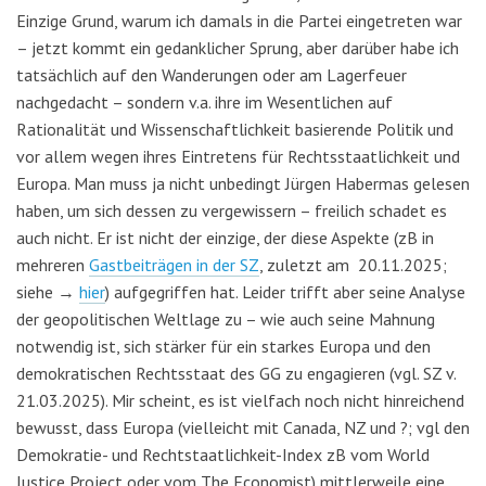
Einzige Grund, warum ich damals in die Partei eingetreten war
– jetzt kommt ein gedanklicher Sprung, aber darüber habe ich
tatsächlich auf den Wanderungen oder am Lagerfeuer
nachgedacht – sondern v.a. ihre im Wesentlichen auf
Rationalität und Wissenschaftlichkeit basierende Politik und
vor allem wegen ihres Eintretens für Rechtsstaatlichkeit und
Europa. Man muss ja nicht unbedingt Jürgen Habermas gelesen
haben, um sich dessen zu vergewissern – freilich schadet es
auch nicht. Er ist nicht der einzige, der diese Aspekte (zB in
mehreren
Gastbeiträgen in der SZ
, zuletzt am 20.11.2025;
siehe →
hier
) aufgegriffen hat. Leider trifft aber seine Analyse
der geopolitischen Weltlage zu – wie auch seine Mahnung
notwendig ist, sich stärker für ein starkes Europa und den
demokratischen Rechtsstaat des GG zu engagieren (vgl. SZ v.
21.03.2025). Mir scheint, es ist vielfach noch nicht hinreichend
bewusst, dass Europa (vielleicht mit Canada, NZ und ?; vgl den
Demokratie- und Rechtstaatlichkeit-Index zB vom World
Justice Project oder vom The Economist) mittlerweile eine