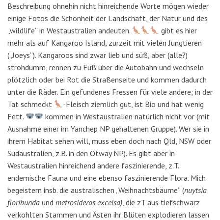
Beschreibung ohnehin nicht hinreichende Worte mögen wieder
einige Fotos die Schönheit der Landschaft, der Natur und des
„wildlife“ in Westaustralien andeuten.
gibt es hier
mehr als auf Kangaroo Island, zurzeit mit vielen Jungtieren
(„Joeys“). Kangaroos sind zwar lieb und süß, aber (alle?)
strohdumm, rennen zu Fuß über die Autobahn und wechseln
plötzlich oder bei Rot die Straßenseite und kommen dadurch
unter die Räder. Ein gefundenes Fressen für viele andere; in der
Tat schmeckt
-Fleisch ziemlich gut, ist Bio und hat wenig
Fett.
kommen in Westaustralien natürlich nicht vor (mit
Ausnahme einer im Yanchep NP gehaltenen Gruppe). Wer sie in
ihrem Habitat sehen will, muss eben doch nach Qld, NSW oder
Südaustralien, z.B. in den Otway NP). Es gibt aber in
Westaustralien hinreichend andere faszinierende, z.T.
endemische Fauna und eine ebenso faszinierende Flora. Mich
begeistern insb. die australischen „Weihnachtsbäume“ (
nuytsia
floribunda
und
metrosideros excelsa)
, die zT aus tiefschwarz
verkohlten Stammen und Ästen ihr Blüten explodieren lassen