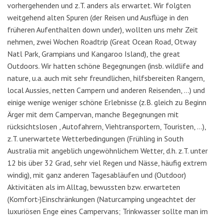
vorhergehenden und z.T. anders als erwartet. Wir folgten
weitgehend alten Spuren (der Reisen und Ausflüge in den
früheren Aufenthalten down under), wollten uns mehr Zeit
nehmen, zwei Wochen Roadtrip (Great Ocean Road, Otway
Natl Park, Grampians und Kangaroo Island), the great
Outdoors. Wir hatten schöne Begegnungen (insb. wildlife and
nature, u.a. auch mit sehr freundlichen, hilfsbereiten Rangern,
local Aussies, netten Campern und anderen Reisenden, …) und
einige wenige weniger schöne Erlebnisse (z.B. gleich zu Beginn
Ärger mit dem Campervan, manche Begegnungen mit
rücksichtslosen , Autofahrern, Viehtransportern, Touristen, …),
z.T. unerwartete Wetterbedingungen (Frühling in South
Australia mit angeblich ungewöhnlichem Wetter, d.h. z.T. unter
12 bis über 32 Grad, sehr viel Regen und Nässe, häufig extrem
windig), mit ganz anderen Tagesabläufen und (Outdoor)
Aktivitäten als im Alltag, bewussten bzw. erwarteten
(Komfort-)Einschränkungen (Naturcamping ungeachtet der
luxuriösen Enge eines Campervans; Trinkwasser sollte man im