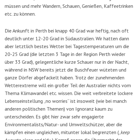
müssen und mehr Wandern, Schauen, Genießen, Kaffeetrinken
etc. zu können.
Die Ankunft in Perth bei knapp 40 Grad war heftig, nach oft
deutlich unter 12-20 Grad in Südaustralien. Wir hatten dann
aber letztlich bestes Wetter bei Tagestemperaturen um die
20-25 Grad (die letzten 3 Tage in der Region Perth wieder
über 33 Grad), gelegentliche kurze Schauer nur in der Nacht,
während in NSW bereits jetzt die Buschfeuer wüteten und
ganze Dörfer abgefackelt haben. Trotz der zunehmenden
Wetterextreme will ein großer Teil der Australier nichts vom
Thema Klimawandel etc. wissen. Die weit verbreitete lockere
Lebenseinstellung „no worries“ ist insoweit (wie bei manch
anderen politischen Themen) von Ignoranz kaum zu
unterscheiden. Es gibt hier zwar sehr engagierte
Environmentalists/Natur- und Umweltschützer, aber die
kämpfen einen ungleichen, mitunter lokal begrenzten („
keep
Augusta clean and tidy
„) Kampf gegen die Übermacht der