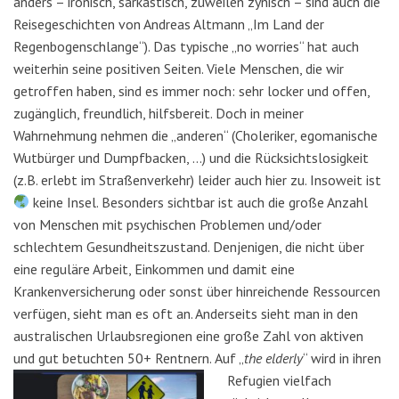
anders – ironisch, sarkastisch, zuweilen zynisch – sind auch die
Reisegeschichten von Andreas Altmann „Im Land der
Regenbogenschlange“). Das typische „no worries“ hat auch
weiterhin seine positiven Seiten. Viele Menschen, die wir
getroffen haben, sind es immer noch: sehr locker und offen,
zugänglich, freundlich, hilfsbereit. Doch in meiner
Wahrnehmung nehmen die „anderen“ (Choleriker, egomanische
Wutbürger und Dumpfbacken, …) und die Rücksichtslosigkeit
(z.B. erlebt im Straßenverkehr) leider auch hier zu. Insoweit ist
keine Insel. Besonders sichtbar ist auch die große Anzahl
von Menschen mit psychischen Problemen und/oder
schlechtem Gesundheitszustand. Denjenigen, die nicht über
eine reguläre Arbeit, Einkommen und damit eine
Krankenversicherung oder sonst über hinreichende Ressourcen
verfügen, sieht man es oft an. Anderseits sieht man in den
australischen Urlaubsregionen eine große Zahl von aktiven
und gut betuchten 50+ Rentnern.
Auf „
the elderly
“ wird in ihren
Refugien vielfach