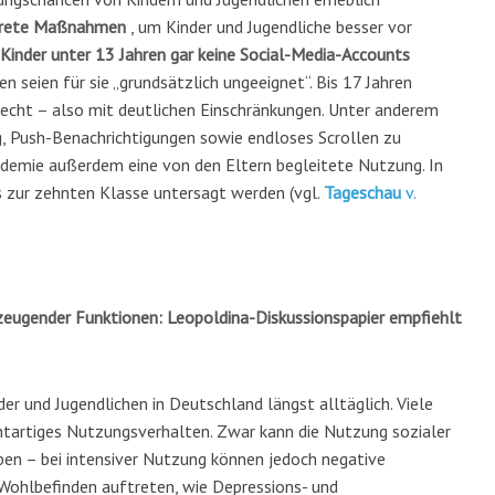
rete Maßnahmen
, um Kinder und Jugendliche besser vor
 Kinder unter 13 Jahren gar keine Social-Media-Accounts
 seien für sie „grundsätzlich ungeeignet“. Bis 17 Jahren
recht – also mit deutlichen Einschränkungen. Unter anderem
g, Push-Benachrichtigungen sowie endloses Scrollen zu
kademie außerdem eine von den Eltern begleitete Nutzung. In
 zur zehnten Klasse untersagt werden (vgl.
Tageschau
v.
zeugender Funktionen: Leopoldina-Diskussionspapier empfiehlt
der und Jugendlichen in Deutschland längst alltäglich. Viele
chtartiges Nutzungsverhalten. Zwar kann die Nutzung sozialer
en – bei intensiver Nutzung können jedoch negative
Wohlbefinden auftreten, wie Depressions- und