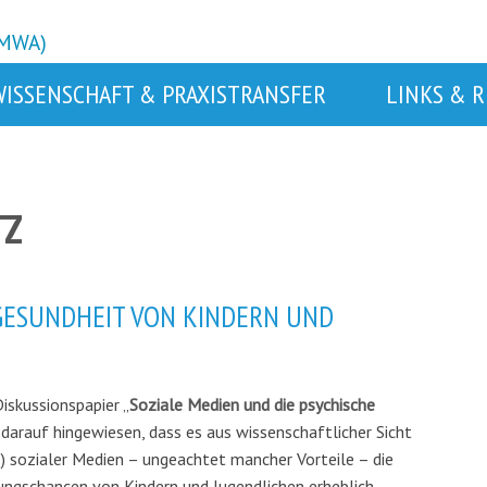
BMWA)
WISSENSCHAFT & PRAXISTRANSFER
LINKS & 
TZ
 GESUNDHEIT VON KINDERN UND
iskussionspapier „
Soziale Medien und die psychische
arauf hingewiesen, dass es a
us wissenschaftlicher Sicht
.) sozialer Medien – ungeachtet mancher Vorteile – die
ungschancen von Kindern und Jugendlichen erheblich