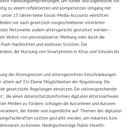
nkrete Handlungsempfehlungen, um Kinder und Jugendliche vor
eitig zu einem reflektierten und kompetenten Umgang mit
er unter 13 Jahren keine Social-Media-Accounts einrichten
Medien nur nach gesetzlich vorgeschriebener elterlicher
oziale Netzwerke zudem altersgerecht gestaltet werden –
ein Verbot von personalisierter Werbung oder durch die
Push-Nachrichten und endloses Scrollen. Die
rdem, die Nutzung von Smartphones in Kitas und Schulen bis
zung der Altersgrenzen und altersgerechten Einschränkungen
or allem auf EU-Ebene Möglichkeiten der Regulierung. Die
de gesetzliche Regelungen einsetzen. Ein vielversprechender
et“, die einen datenschutzkonformen digitalen Altersnachweis
alen Medien zu fördern, schlagen die Autorinnen und Autoren
 verankern, der Kinder und Jugendliche auf Themen des digitalen
hungsfachkräften sollten gestärkt werden, um riskantes bzw.
ressieren zu können. Niedrigschwellige Public-Health-