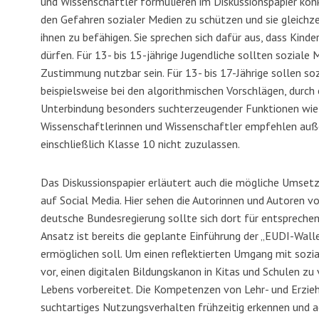
und Wissenschaftler formulieren im Diskussionspapier ko
den Gefahren sozialer Medien zu schützen und sie gleichz
ihnen zu befähigen. Sie sprechen sich dafür aus, dass Kind
dürfen. Für 13- bis 15-jährige Jugendliche sollten soziale 
Zustimmung nutzbar sein. Für 13- bis 17-Jährige sollen s
beispielsweise bei den algorithmischen Vorschlägen, durch 
Unterbindung besonders suchterzeugender Funktionen wie 
Wissenschaftlerinnen und Wissenschaftler empfehlen auße
einschließlich Klasse 10 nicht zuzulassen.
Das Diskussionspapier erläutert auch die mögliche Umset
auf Social Media. Hier sehen die Autorinnen und Autoren v
deutsche Bundesregierung sollte sich dort für entsprechen
Ansatz ist bereits die geplante Einführung der „EUDI-Wall
ermöglichen soll. Um einen reflektierten Umgang mit sozi
vor, einen digitalen Bildungskanon in Kitas und Schulen zu
Lebens vorbereitet. Die Kompetenzen von Lehr- und Erzie
suchtartiges Nutzungsverhalten frühzeitig erkennen und ad