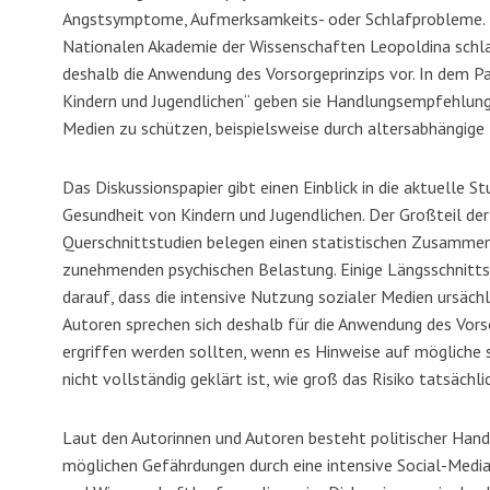
Angstsymptome, Aufmerksamkeits- oder Schlafprobleme. In
Nationalen Akademie der Wissenschaften Leopoldina schla
deshalb die Anwendung des Vorsorgeprinzips vor. In dem Pa
Kindern und Jugendlichen“ geben sie Handlungsempfehlunge
Medien zu schützen, beispielsweise durch altersabhängig
Das Diskussionspapier gibt einen Einblick in die aktuelle S
Gesundheit von Kindern und Jugendlichen. Der Großteil der 
Querschnittstudien belegen einen statistischen Zusammen
zunehmenden psychischen Belastung. Einige Längsschnitts
darauf, dass die intensive Nutzung sozialer Medien ursächl
Autoren sprechen sich deshalb für die Anwendung des Vor
ergriffen werden sollten, wenn es Hinweise auf mögliche 
nicht vollständig geklärt ist, wie groß das Risiko tatsächlic
Laut den Autorinnen und Autoren besteht politischer Hand
möglichen Gefährdungen durch eine intensive Social-Media-