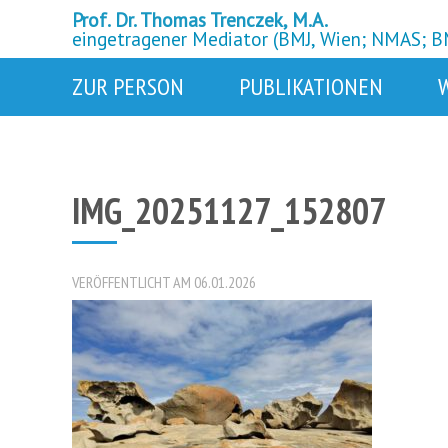
Prof. Dr. Thomas Trenczek, M.A.
eingetragener Mediator (BMJ, Wien; NMAS; 
ZUR PERSON
PUBLIKATIONEN
IMG_20251127_152807
VERÖFFENTLICHT AM 06.01.2026