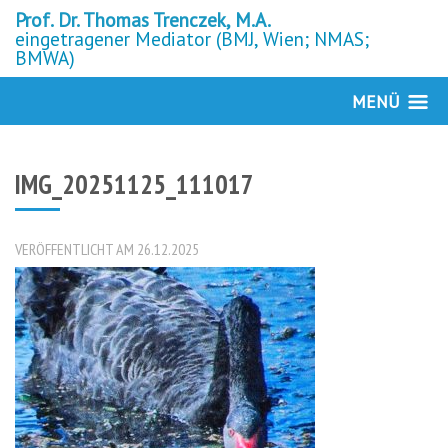
Prof. Dr. Thomas Trenczek, M.A.
eingetragener Mediator (BMJ, Wien; NMAS;
BMWA)
MENÜ
IMG_20251125_111017
VERÖFFENTLICHT AM 26.12.2025