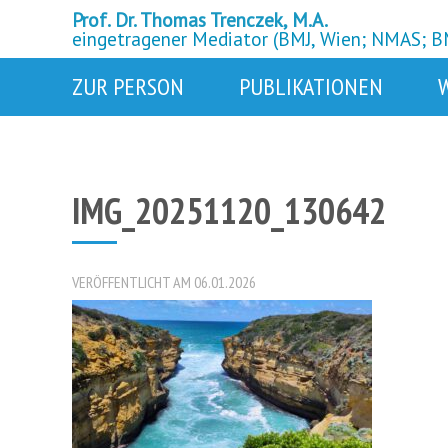
Prof. Dr. Thomas Trenczek, M.A.
eingetragener Mediator (BMJ, Wien; NMAS; 
ZUR PERSON
PUBLIKATIONEN
IMG_20251120_130642
VERÖFFENTLICHT AM 06.01.2026