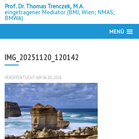
Prof. Dr. Thomas Trenczek, M.A.
eingetragener Mediator (BMJ, Wien; NMAS;
BMWA)
MENÜ
IMG_20251120_120142
VERÖFFENTLICHT AM 06.01.2026