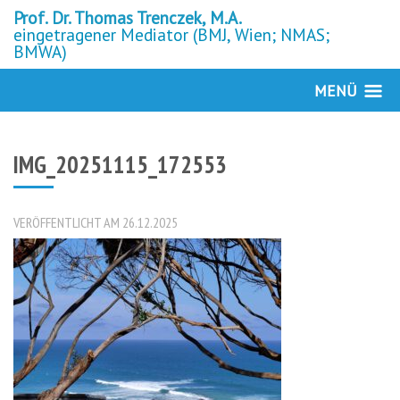
Prof. Dr. Thomas Trenczek, M.A.
eingetragener Mediator (BMJ, Wien; NMAS;
BMWA)
MENÜ
IMG_20251115_172553
VERÖFFENTLICHT AM 26.12.2025