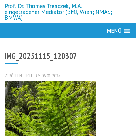
Prof. Dr. Thomas Trenczek, M.A.
eingetragener Mediator (BMJ, Wien; NMAS;
BMWA)
MENÜ
IMG_20251115_120307
VERÖFFENTLICHT AM 06.01.2026