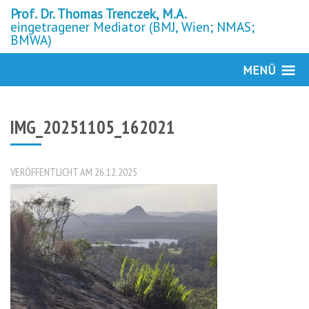
Prof. Dr. Thomas Trenczek, M.A.
eingetragener Mediator (BMJ, Wien; NMAS;
BMWA)
MENÜ
IMG_20251105_162021
VERÖFFENTLICHT AM 26.12.2025