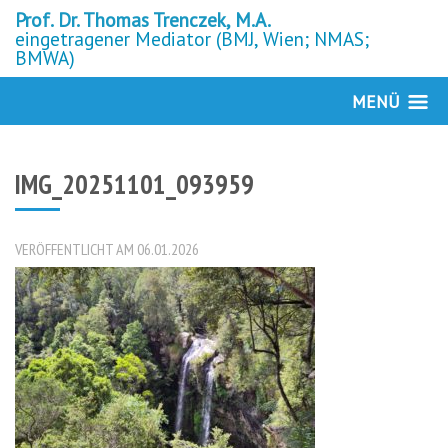
Prof. Dr. Thomas Trenczek, M.A.
eingetragener Mediator (BMJ, Wien; NMAS;
BMWA)
MENÜ
IMG_20251101_093959
VERÖFFENTLICHT AM 06.01.2026