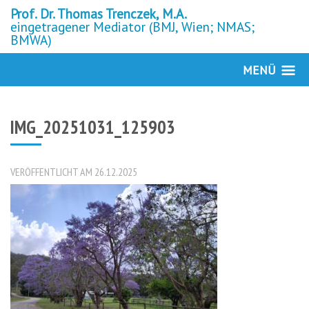
Prof. Dr. Thomas Trenczek, M.A.
eingetragener Mediator (BMJ, Wien; NMAS;
BMWA)
MENÜ
IMG_20251031_125903
VERÖFFENTLICHT AM 26.12.2025