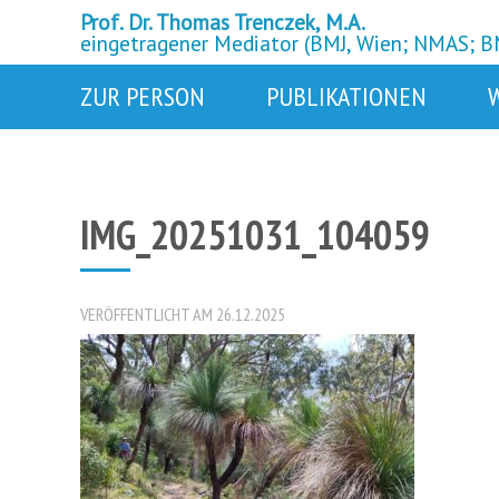
Prof. Dr. Thomas Trenczek, M.A.
eingetragener Mediator (BMJ, Wien; NMAS; 
ZUR PERSON
PUBLIKATIONEN
IMG_20251031_104059
VERÖFFENTLICHT AM 26.12.2025