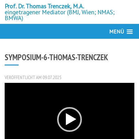
Prof. Dr. Thomas Trenczek, M.A.
eingetragener Mediator (BMJ, Wien; NMAS;
BMWA)
MENÜ
SYMPOSIUM-6-THOMAS-TRENCZEK
VERÖFFENTLICHT AM 09.07.2025
Video-
Player