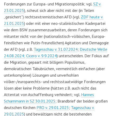
Forderungen zur Europa- und Migrationspolitik; vgl.
SZ v.
23.01.2025
), scheut sich aber nicht mit der (in Teilen
„gesichert“) rechtsextremistischen AFD (vgl.
ZDF heute v.
21.01.2025
) oder mit einer neo-stalinistischen Kaderpartei
wie dem BSW zusammenzuarbeiten, deren Forderungen sich
mitunter nicht von der (nationalistisch-völkischen, Europa-
feindlichen wie Putin-freundlichen) Agitation und Demagogie
der AFD (vgl. z.B.
Tagesschau v. 31.07.2024
;
Deutsche Welle
24.08.2024;
Cicero v. 9.9.2024
) unterscheiden. Der Fokus auf
die Migration, gepaart mit billigem Populismus,
demokratischen Tabubrüchen, vermeintlich einfachen (aber
unterkomplexe) Lösungen und unverhohlen
völker-/europarechts- und rechtsstaatwidrige Forderungen
lösen aber keine Probleme (hätten z.B. auch nicht das
Attentat von Aschaffenburg verhindert; vgl.
Hannes
Schammann in SZ 30.01.2025
; Brandbrief der beiden großen
deutschen Kirchen
PRO v. 29.01.2025
;
Tagesschau v.
29.01.2025
) und bewältigen nicht die bestehenden