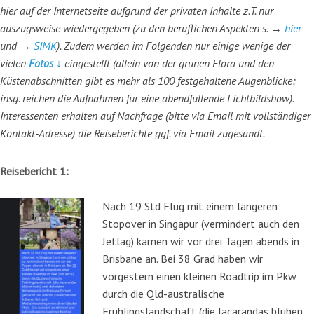
hier auf der Internetseite aufgrund der privaten Inhalte z.T. nur
auszugsweise wiedergegeben (zu den beruflichen Aspekten s. →
hier
und →
SIMK
). Zudem werden im Folgenden nur einige wenige der
vielen
Fotos
↓
eingestellt (allein von der grünen Flora und den
Küstenabschnitten gibt es mehr als 100 festgehaltene Augenblicke;
insg. reichen die Aufnahmen für eine abendfüllende Lichtbildshow).
Interessenten erhalten auf Nachfrage (bitte via Email mit vollständiger
Kontakt-Adresse) die Reiseberichte ggf. via Email zugesandt.
Reisebericht 1:
Nach 19 Std Flug mit einem längeren
Stopover in Singapur (vermindert auch den
Jetlag) kamen wir vor drei Tagen abends in
Brisbane an. Bei 38 Grad haben wir
vorgestern einen kleinen Roadtrip im Pkw
durch die Qld-australische
Frühlingslandschaft (die Jacarandas blühen