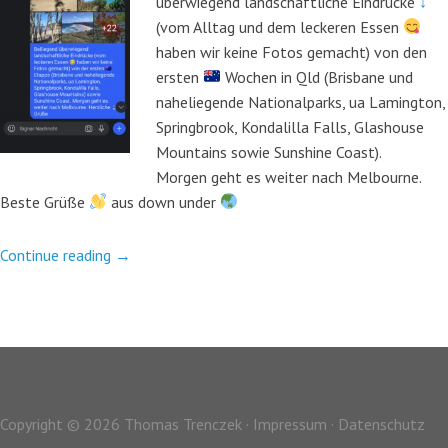
überwiegend landschaftliche Eindrücke
↓
(vom Alltag und dem leckeren Essen
haben wir keine Fotos gemacht) von den
ersten
Wochen in Qld (Brisbane und
naheliegende Nationalparks, ua Lamington,
Springbrook, Kondalilla Falls, Glashouse
Mountains sowie Sunshine Coast).
Morgen geht es weiter nach Melbourne.
Beste Grüße
aus down under
Continue reading
→
Copyright © 2026 Thomas Trenczek ·
Impressum
·
Datenschutz